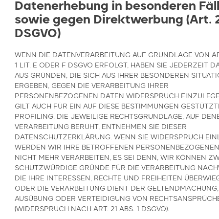
Datenerhebung in besonderen Fäl
sowie gegen Direktwerbung (Art. 
DSGVO)
WENN DIE DATENVERARBEITUNG AUF GRUNDLAGE VON ART
1 LIT. E ODER F DSGVO ERFOLGT, HABEN SIE JEDERZEIT D
AUS GRÜNDEN, DIE SICH AUS IHRER BESONDEREN SITUAT
ERGEBEN, GEGEN DIE VERARBEITUNG IHRER
PERSONENBEZOGENEN DATEN WIDERSPRUCH EINZULEGEN
GILT AUCH FÜR EIN AUF DIESE BESTIMMUNGEN GESTÜTZT
PROFILING. DIE JEWEILIGE RECHTSGRUNDLAGE, AUF DEN
VERARBEITUNG BERUHT, ENTNEHMEN SIE DIESER
DATENSCHUTZERKLÄRUNG. WENN SIE WIDERSPRUCH EIN
WERDEN WIR IHRE BETROFFENEN PERSONENBEZOGENEN
NICHT MEHR VERARBEITEN, ES SEI DENN, WIR KÖNNEN Z
SCHUTZWÜRDIGE GRÜNDE FÜR DIE VERARBEITUNG NACH
DIE IHRE INTERESSEN, RECHTE UND FREIHEITEN ÜBERWIE
ODER DIE VERARBEITUNG DIENT DER GELTENDMACHUNG,
AUSÜBUNG ODER VERTEIDIGUNG VON RECHTSANSPRÜCH
(WIDERSPRUCH NACH ART. 21 ABS. 1 DSGVO).