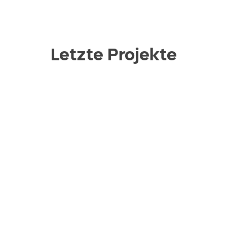
Letzte Projekte
WEGE mbH
Bielefelder Startup Paket
REGEconsult
Startup Jobs OWL